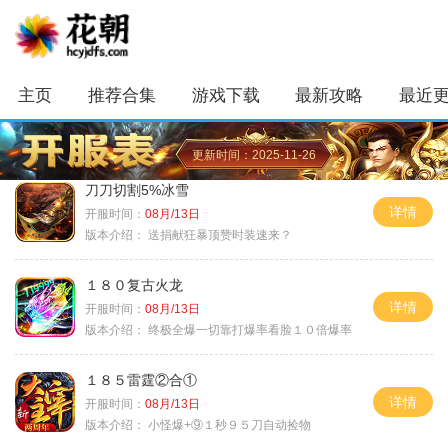
主页
推荐合集
游戏下载
最新攻略
最近
更新时间：2025-11-26
刀刀切割5%冰雪
详情
开服时间：
08月/13日
版本介绍：
送捐献狂暴顶赞时装速来？
１８０复古火龙
详情
开服时间：
08月/13日
版本介绍：
终极全爆一切靠打爆率看脸１０倍爆率
１８５雷霆②合①
详情
开服时间：
08月/13日
版本介绍：
小怪爆+⑨１秒９５刀自动捡物