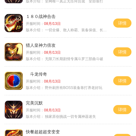
版本介绍：
全网唯一真正无任何合成 全部靠打
１８０战神合击
详情
开服时间：
08月/13日
版本介绍：
一切全爆、散人称霸、装备保值、长期耐玩
猎人皇神力倍攻
详情
开服时间：
08月/13日
版本介绍：
无限刀长期剧情专属斗罗三部曲斗破
斗龙传奇
详情
开服时间：
08月/13日
版本介绍：
野外刷所有BOSS装备靠打养老好玩
完美沉默
详情
开服时间：
08月/13日
版本介绍：
独家原创挑战一切专属神器迷失
快餐超超超变变变