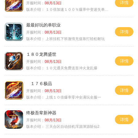
详情
开服时间：
08月/13日
版本介绍：
１０倍加速１００％爆率中变迷失单职业
最最好玩的单职业
详情
开服时间：
08月/13日
版本介绍：
上班挂机下班激情充值靠打轻松耐玩
１８０龙腾盛世
详情
开服时间：
08月/13日
版本介绍：
１０元通关免费送首冲火龙乱爆
１７６极品
详情
开服时间：
08月/13日
版本介绍：
上线１０倍爆率零冲全满玩全服一
终极吾辈新神器
详情
开服时间：
08月/13日
版本介绍：
三天合区自动挂机浑源渾源斩仙2