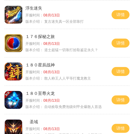
浮生迷失
详情
开服时间：
08月/13日
版本介绍：
复古迷失真一区全部靠打
１７６探秘之旅
详情
开服时间：
08月/13日
版本介绍：
道士超猛一切靠打拾取鉴定永久？
１８０星辰战神
详情
开服时间：
08月/13日
版本介绍：
散人称王人人平等打魔龙教主
１８０至尊火龙
详情
开服时间：
08月/13日
版本介绍：
自动捡取免费泡级剑甲全爆散人首选
圣域
详情
开服时间：
08月/13日